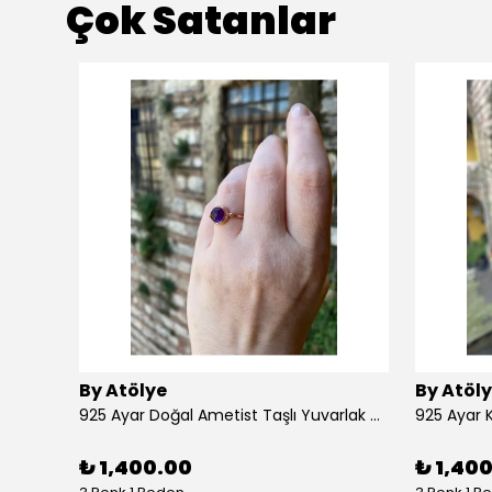
Çok Satanlar
By Atölye
By Atöl
925 Ayar Doğal Ametist Taşlı Yuvarlak Gümüş Yüzük
₺ 1,400.00
₺ 1,40