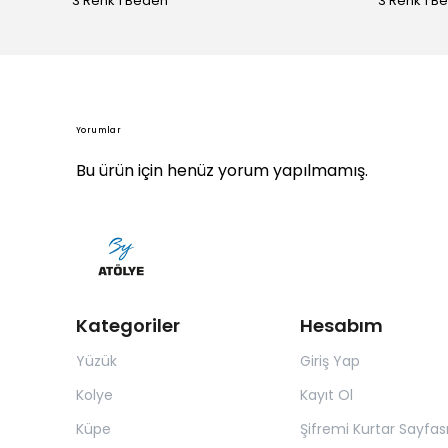
3 Renk 1 Beden
3 Renk 1 B
Yorumlar
Bu ürün için henüz yorum yapılmamış.
Kategoriler
Hesabım
Yüzük
Giriş Yap
Kolye
Kayıt Ol
Küpe
Şifremi Kurtar Sayfas