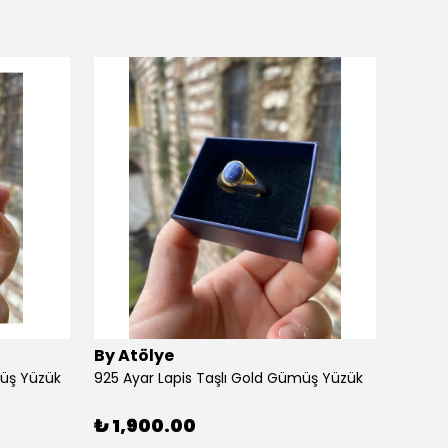
By Atölye
By At
müş Yüzük
925 Ayar Lapis Taşlı Gold Gümüş Yüzük
925 Ay
₺ 1,900.00
₺ 1,