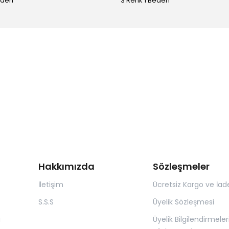
eden
3 Renk 1 Beden
Hakkımızda
Sözleşmeler
İletişim
Ücretsiz Kargo ve İad
S.S.S
Üyelik Sözleşmesi
ı
Üyelik Bilgilendirmeler