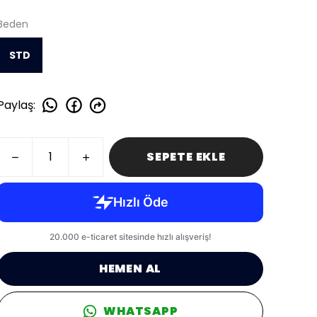
Beden
STD
Paylaş
:
SEPETE EKLE
HEMEN AL
WHATSAPP