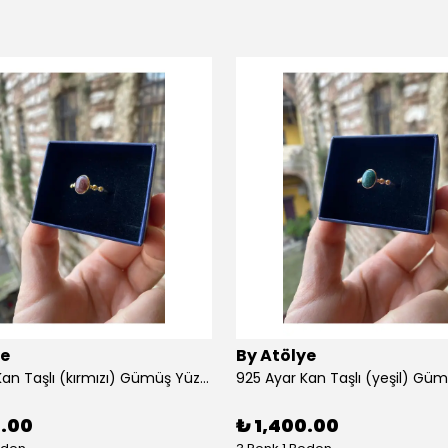
ye
By Atölye
925 Ayar Kan Taşlı (kırmızı) Gümüş Yüzük
925 Ayar Kan Taşlı (yeşil) Gü
0.00
₺ 1,400.00