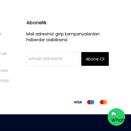
Abonelik
e
Mail adresinizi girip kampanyalardan
haberdar olabilirsiniz.
i ve
Abone Ol
mesi
Onayı