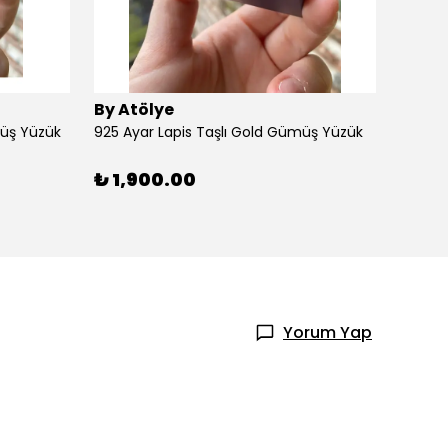
By Atölye
By At
müş Yüzük
925 Ayar Lapis Taşlı Gold Gümüş Yüzük
925 Ay
₺ 1,900.00
₺ 1,
Yorum Yap