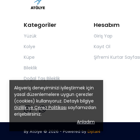
Kategoriler
Hesabım
Yüzük
Giriş Yap
Kolye
Kayıt Ol
Küpe
Şifremi Kurtar Sayfas
Bileklik
Doğal Taş Bileklik
Alışveriş deneyiminizi iyileştirmek için
yasal düzenlemelere uygun çerezler
(cookies) kullanıyoruz. Detaylı bilgiye
Gizlilik ve Çerez Politikası
sayfamızdan
erişebilirsiniz.
Anladım
By Atölye © 2026 - Powered by
Dijital4