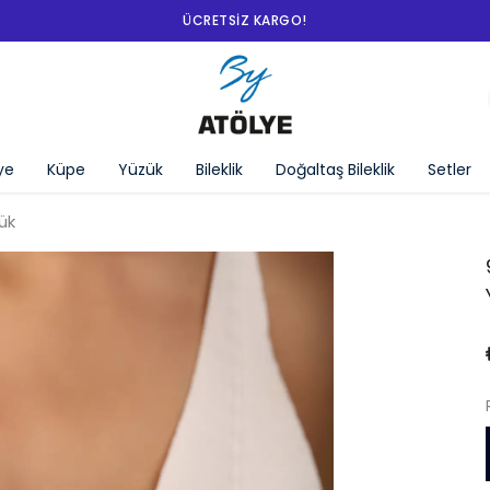
ye
Küpe
Yüzük
Bileklik
Doğaltaş Bileklik
Setler
ük