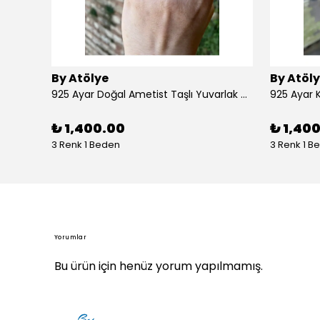
By Atölye
By Atöl
925 Ayar Doğal Ametist Taşlı Yuvarlak Gümüş Yüzük
₺ 1,400.00
₺ 1,40
3 Renk 1 Beden
3 Renk 1 B
Yorumlar
Bu ürün için henüz yorum yapılmamış.