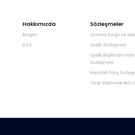
Hakkımızda
Sözleşmeler
İletişim
Ücretsiz Kargo ve İad
S.S.S
Üyelik Sözleşmesi
ı
Üyelik Bilgilendirmeler
Sözleşmesi
Mesafeli Satış Sözleş
Ticari Elektronik İleti 