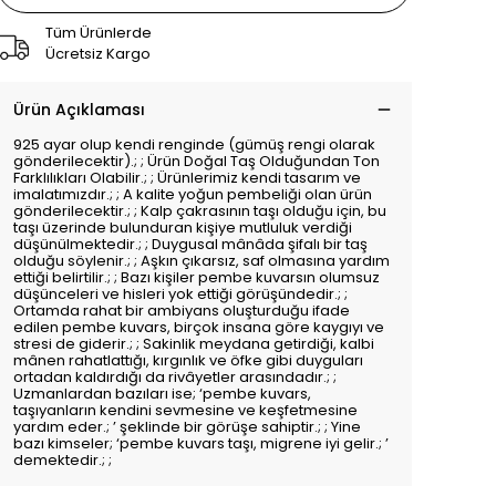
Tüm Ürünlerde
Ücretsiz Kargo
Ürün Açıklaması
925 ayar olup kendi renginde (gümüş rengi olarak
gönderilecektir).; ; Ürün Doğal Taş Olduğundan Ton
Farklılıkları Olabilir.; ; Ürünlerimiz kendi tasarım ve
imalatımızdır.; ; A kalite yoğun pembeliği olan ürün
gönderilecektir.; ; Kalp çakrasının taşı olduğu için, bu
taşı üzerinde bulunduran kişiye mutluluk verdiği
düşünülmektedir.; ; Duygusal mânâda şifalı bir taş
olduğu söylenir.; ; Aşkın çıkarsız, saf olmasına yardım
ettiği belirtilir.; ; Bazı kişiler pembe kuvarsın olumsuz
düşünceleri ve hisleri yok ettiği görüşündedir.; ;
Ortamda rahat bir ambiyans oluşturduğu ifade
edilen pembe kuvars, birçok insana göre kaygıyı ve
stresi de giderir.; ; Sakinlik meydana getirdiği, kalbi
mânen rahatlattığı, kırgınlık ve öfke gibi duyguları
ortadan kaldırdığı da rivâyetler arasındadır.; ;
Uzmanlardan bazıları ise; ‘pembe kuvars,
taşıyanların kendini sevmesine ve keşfetmesine
yardım eder.; ’ şeklinde bir görüşe sahiptir.; ; Yine
bazı kimseler; ‘pembe kuvars taşı, migrene iyi gelir.; ’
demektedir.; ;