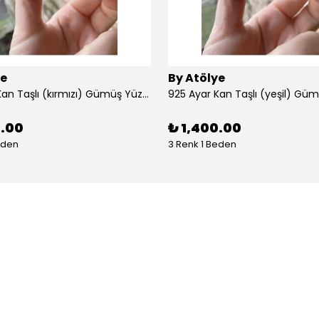
ye
By Atölye
925 Ayar Kan Taşlı (kırmızı) Gümüş Yüzük
925 Ayar Kan Taşlı (yeşil) Gü
0.00
₺ 1,400.00
eden
3 Renk 1 Beden