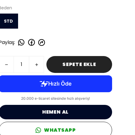
Beden
STD
Paylaş
:
SEPETE EKLE
HEMEN AL
WHATSAPP