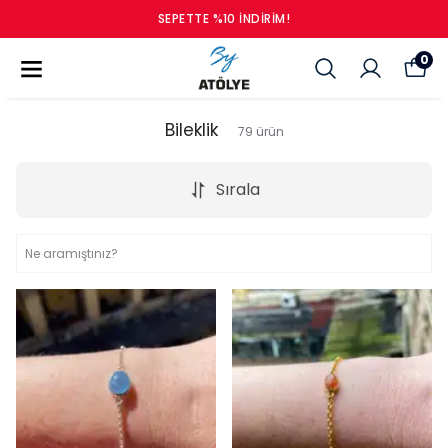
SEPETTE %10 İNDIRIM!
0
Bileklik
79
ürün
Sırala