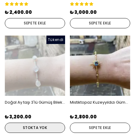
₺ 2,400.00
₺ 3,000.00
SEPETE EKLE
SEPETE EKLE
Tükendi
Doğal Ay taşı 3'lü Gümüş Bileklik
Mistiktopaz Kuzeyyıldızı Gümüş Gold Bileklik
₺ 3,200.00
₺ 2,800.00
STOKTA YOK
SEPETE EKLE