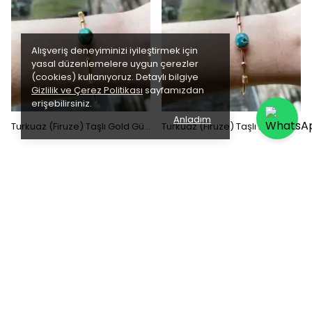
Alışveriş deneyiminizi iyileştirmek için
yasal düzenlemelere uygun çerezler
(cookies) kullanıyoruz. Detaylı bilgiye
Gizlilik ve Çerez Politikası
sayfamızdan
erişebilirsiniz.
Anladım
Turkuaz (Firuze) Taşlı Gold Gümüş Bileklik
Turkuaz (Firuze) Taşlı Rose Gümüş Bileklik
₺ 2,400.00
₺ 2,400.00
SEPETE EKLE
SEPETE EKLE