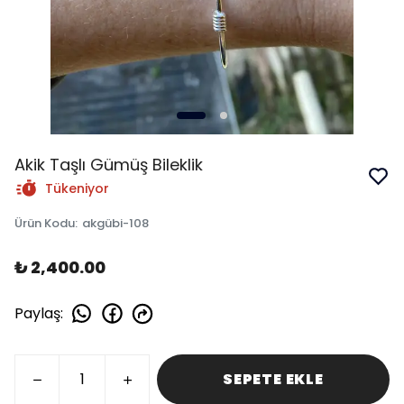
Akik Taşlı Gümüş Bileklik
Tükeniyor
Ürün Kodu
:
akgübi-108
₺ 2,400.00
Paylaş
:
SEPETE EKLE