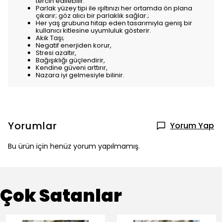
tercih edilebilir.
Parlak yüzey tipi ile ışıltınızı her ortamda ön plana
çıkarır; göz alıcı bir parlaklık sağlar.;
Her yaş grubuna hitap eden tasarımıyla geniş bir
kullanıcı kitlesine uyumluluk gösterir.
Akik Taşı;
Negatif enerjiden korur,
Stresi azaltır,
Bağışıklığı güçlendirir,
Kendine güveni arttırır,
Nazara iyi gelmesiyle bilinir.
Yorumlar
Yorum Yap
Bu ürün için henüz yorum yapılmamış.
Çok Satanlar