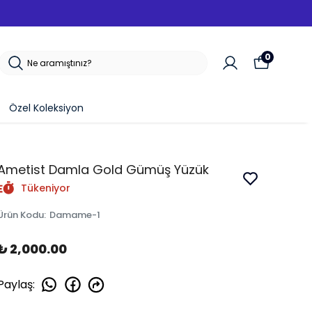
SEP
0
Özel Koleksiyon
Ametist Damla Gold Gümüş Yüzük
Tükeniyor
Ürün Kodu
:
Damame-1
₺ 2,000.00
Paylaş
: