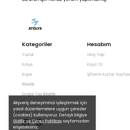
Kategoriler
Hesabım
Yüzük
Giriş Yap
Kolye
Kayıt Ol
Küpe
Şifremi Kurtar Sayfas
Bileklik
Doğal Taş Bileklik
Alışveriş deneyiminizi iyileştirmek için
yasal düzenlemelere uygun çerezler
(cookies) kullanıyoruz. Detaylı bilgiye
Gizlilik ve Çerez Politikası
sayfamızdan
erişebilirsiniz.