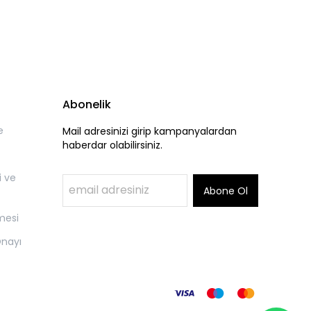
Abonelik
e
Mail adresinizi girip kampanyalardan
haberdar olabilirsiniz.
i ve
Abone Ol
mesi
Onayı