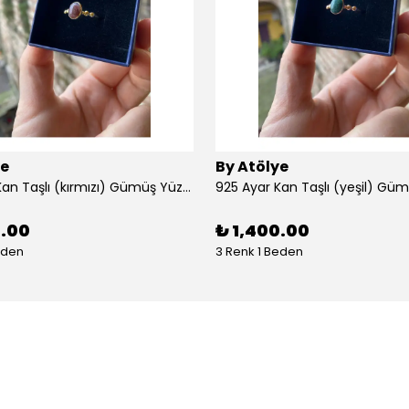
ye
By Atölye
925 Ayar Kan Taşlı (kırmızı) Gümüş Yüzük
925 Ayar Kan Taşlı (yeşil) Gü
0.00
₺ 1,400.00
eden
3 Renk 1 Beden