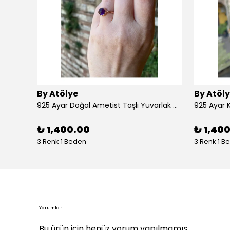
By Atölye
By Atöl
925 Ayar Doğal Ametist Taşlı Yuvarlak Gümüş Yüzük
₺ 1,400.00
₺ 1,40
3 Renk 1 Beden
3 Renk 1 B
Yorumlar
Bu ürün için henüz yorum yapılmamış.