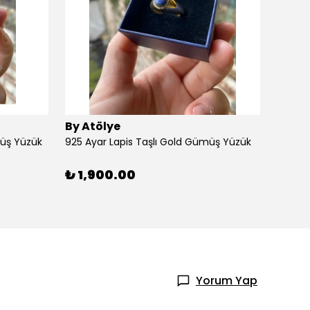
By Atölye
By At
müş Yüzük
925 Ayar Lapis Taşlı Gold Gümüş Yüzük
925 Ay
₺ 1,900.00
₺ 1,
Yorum Yap