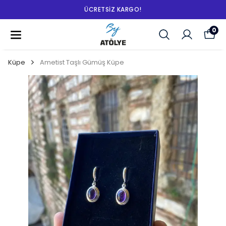
ÜCRETSIZ KARGO!
0
Küpe
Ametist Taşlı Gümüş Küpe