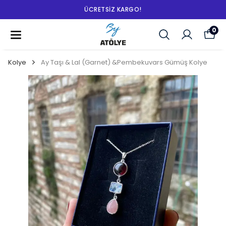
ÜCRETSIZ KARGO!
0
Kolye
Ay Taşı & Lal (Garnet) &Pembekuvars Gümüş Kolye