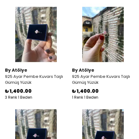
By Atölye
By Atölye
925 Ayar Pembe Kuvars Taşlı
925 Ayar Pembe Kuvars Taşlı
Gümüş Yüzük
Gümüş Yüzük
₺ 1,400.00
₺ 1,400.00
3 Renk 1 Beden
1 Renk 1 Beden