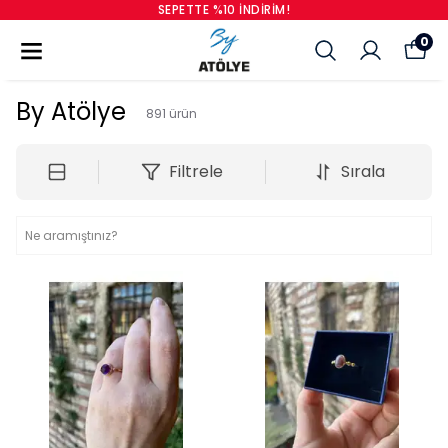
SEPETTE %10 İNDIRIM!
0
By Atölye
891
ürün
Filtrele
Sırala