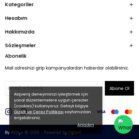
Kategoriler
Hesabım
Hakkımızda
Sözleşmeler
Abonelik
Mail adresinizi girip kampanyalardan haberdar olabilirsiniz.
Abone Ol
Alışveriş deneyiminizi iyileştirmek için
yasal düzenlemelere uygun çerezler
(cookies) kullanıyoruz. Detaylı bilgiye
Gizlilik ve Çerez Politikası
sayfamızdan
erişebilirsiniz.
Anladım
By Atölye © 2026 - Powered by
Dijital4