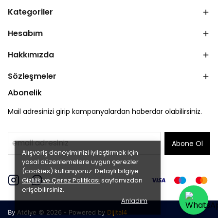
Kategoriler
Hesabım
Hakkımızda
Sözleşmeler
Abonelik
Mail adresinizi girip kampanyalardan haberdar olabilirsiniz.
Abone Ol
Alışveriş deneyiminizi iyileştirmek için
yasal düzenlemelere uygun çerezler
(cookies) kullanıyoruz. Detaylı bilgiye
Gizlilik ve Çerez Politikası
sayfamızdan
erişebilirsiniz.
Anladım
By Atölye © 2026 - Powered by
Dijital4