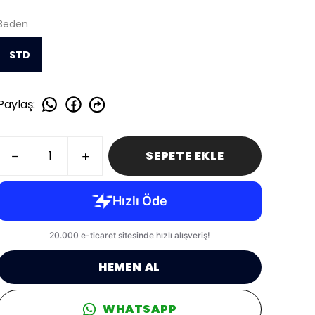
Beden
STD
Paylaş
:
SEPETE EKLE
HEMEN AL
WHATSAPP