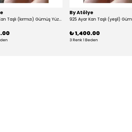
ye
By Atölye
925 Ayar Kan Taşlı (kırmızı) Gümüş Yüzük
925 Ayar Kan Taşlı (yeşil) Gü
0.00
₺ 1,400.00
eden
3 Renk 1 Beden