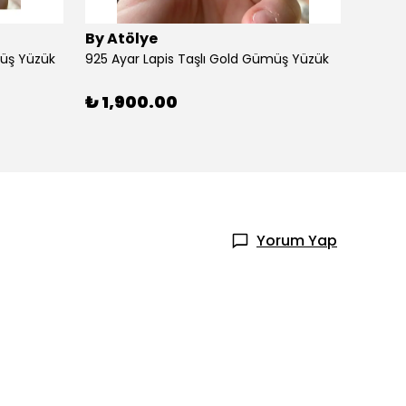
By Atölye
By At
müş Yüzük
925 Ayar Lapis Taşlı Gold Gümüş Yüzük
925 Ay
₺ 1,900.00
₺ 1,
Yorum Yap