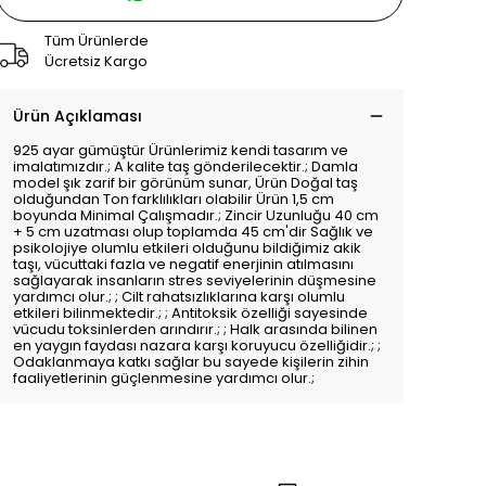
Tüm Ürünlerde
Ücretsiz Kargo
Ürün Açıklaması
925 ayar gümüştür Ürünlerimiz kendi tasarım ve
imalatımızdır.; A kalite taş gönderilecektir.; Damla
model şık zarif bir görünüm sunar, Ürün Doğal taş
olduğundan Ton farklılıkları olabilir Ürün 1,5 cm
boyunda Minimal Çalışmadır.; Zincir Uzunluğu 40 cm
+ 5 cm uzatması olup toplamda 45 cm'dir Sağlık ve
psikolojiye olumlu etkileri olduğunu bildiğimiz akik
taşı, vücuttaki fazla ve negatif enerjinin atılmasını
sağlayarak insanların stres seviyelerinin düşmesine
yardımcı olur.; ; Cilt rahatsızlıklarına karşı olumlu
etkileri bilinmektedir.; ; Antitoksik özelliği sayesinde
vücudu toksinlerden arındırır.; ; Halk arasında bilinen
en yaygın faydası nazara karşı koruyucu özelliğidir.; ;
Odaklanmaya katkı sağlar bu sayede kişilerin zihin
faaliyetlerinin güçlenmesine yardımcı olur.;