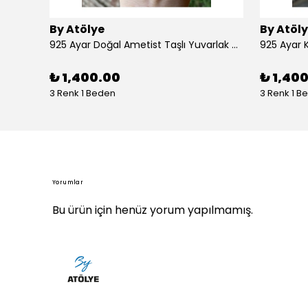
By Atölye
By Atöl
925 Ayar Doğal Ametist Taşlı Yuvarlak Gümüş Yüzük
₺ 1,400.00
₺ 1,40
3 Renk 1 Beden
3 Renk 1 B
Yorumlar
Bu ürün için henüz yorum yapılmamış.