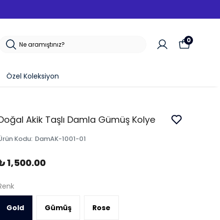
SEP
0
Özel Koleksiyon
Doğal Akik Taşlı Damla Gümüş Kolye
Ürün Kodu
:
DamAK-1001-01
₺ 1,500.00
Renk
Gold
Gümüş
Rose