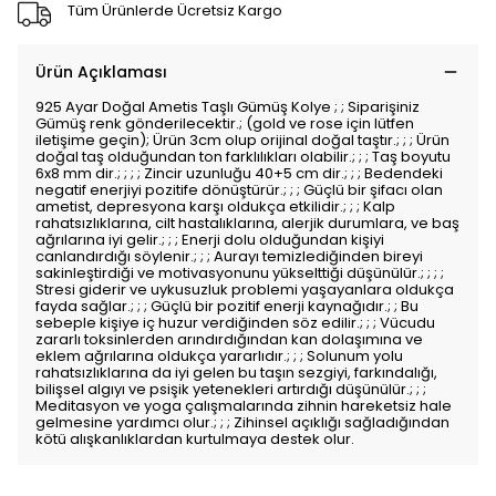
Tüm Ürünlerde Ücretsiz Kargo
Ürün Açıklaması
925 Ayar Doğal Ametis Taşlı Gümüş Kolye ; ; Siparişiniz
Gümüş renk gönderilecektir.; (gold ve rose için lütfen
iletişime geçin); Ürün 3cm olup orijinal doğal taştır.; ; ; Ürün
doğal taş olduğundan ton farklılıkları olabilir.; ; ; Taş boyutu
6x8 mm dir.; ; ; ; Zincir uzunluğu 40+5 cm dir.; ; ; Bedendeki
negatif enerjiyi pozitife dönüştürür.; ; ; Güçlü bir şifacı olan
ametist, depresyona karşı oldukça etkilidir.; ; ; Kalp
rahatsızlıklarına, cilt hastalıklarına, alerjik durumlara, ve baş
ağrılarına iyi gelir.; ; ; Enerji dolu olduğundan kişiyi
canlandırdığı söylenir.; ; ; Aurayı temizlediğinden bireyi
sakinleştirdiği ve motivasyonunu yükselttiği düşünülür.; ; ; ;
Stresi giderir ve uykusuzluk problemi yaşayanlara oldukça
fayda sağlar.; ; ; Güçlü bir pozitif enerji kaynağıdır.; ; Bu
sebeple kişiye iç huzur verdiğinden söz edilir.; ; ; Vücudu
zararlı toksinlerden arındırdığından kan dolaşımına ve
eklem ağrılarına oldukça yararlıdır.; ; ; Solunum yolu
rahatsızlıklarına da iyi gelen bu taşın sezgiyi, farkındalığı,
bilişsel algıyı ve psişik yetenekleri artırdığı düşünülür.; ; ;
Meditasyon ve yoga çalışmalarında zihnin hareketsiz hale
gelmesine yardımcı olur.; ; ; Zihinsel açıklığı sağladığından
kötü alışkanlıklardan kurtulmaya destek olur.