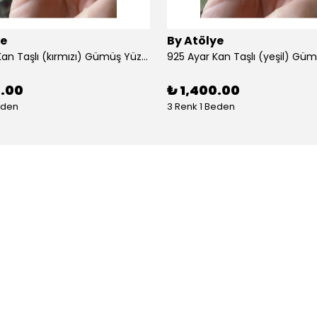
ye
By Atölye
925 Ayar Kan Taşlı (kırmızı) Gümüş Yüzük
925 Ayar Kan Taşlı (yeşil) Gü
0.00
₺ 1,400.00
eden
3 Renk 1 Beden