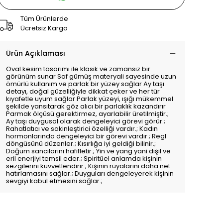
Tüm Ürünlerde
Ücretsiz Kargo
Ürün Açıklaması
Oval kesim tasarımı ile klasik ve zamansız bir
görünüm sunar Saf gümüş materyali sayesinde uzun
ömürlü kullanım ve parlak bir yüzey sağlar Ay taşı
detayı, doğal güzelliğiyle dikkat çeker ve her tür
kıyafetle uyum sağlar Parlak yüzeyi, ışığı mükemmel
şekilde yansıtarak göz alıcı bir parlaklık kazandırır
Parmak ölçüsü gerektirmez, ayarlabilir üretilmiştir.;
Ay taşı duygusal olarak dengeleyici görevi görür.;
Rahatlatıcı ve sakinleştirici özelliği vardır.; Kadın
hormonlarında dengeleyici bir görevi vardır.; Regl
döngüsünü düzenler.; Kısırlığa iyi geldiği bilinir.;
Doğum sancılarını hafifletir.; Yin ve yang yani dişil ve
eril enerjiyi temsil eder.; Spiritüel anlamda kişinin
sezgilerini kuvvetlendirir.; Kişinin rüyalarını daha net
hatırlamasını sağlar.; Duyguları dengeleyerek kişinin
sevgiyi kabul etmesini sağlar.;