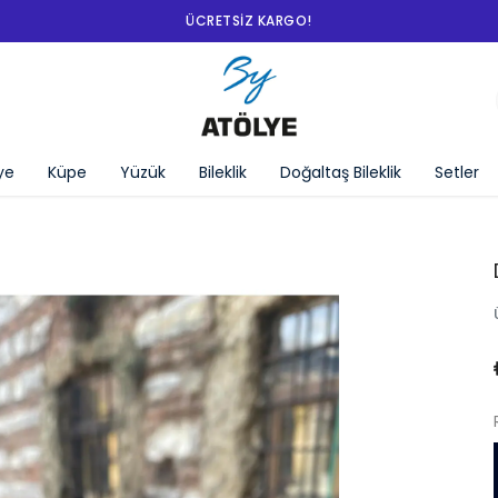
SEPETTE %10 İNDIRIM!
ye
Küpe
Yüzük
Bileklik
Doğaltaş Bileklik
Setler