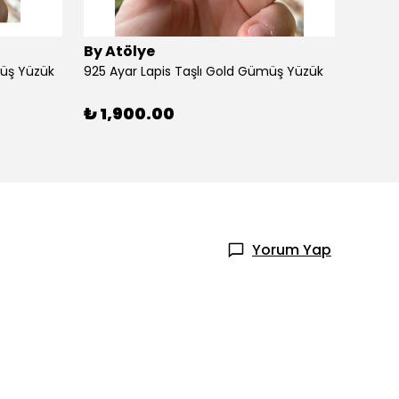
By Atölye
By At
müş Yüzük
925 Ayar Lapis Taşlı Gold Gümüş Yüzük
925 Ay
₺ 1,900.00
₺ 1,
Yorum Yap