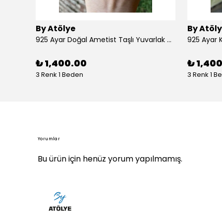
By Atölye
By Atöl
925 Ayar Doğal Ametist Taşlı Yuvarlak Gümüş Yüzük
₺ 1,400.00
₺ 1,40
3 Renk 1 Beden
3 Renk 1 B
Yorumlar
Bu ürün için henüz yorum yapılmamış.