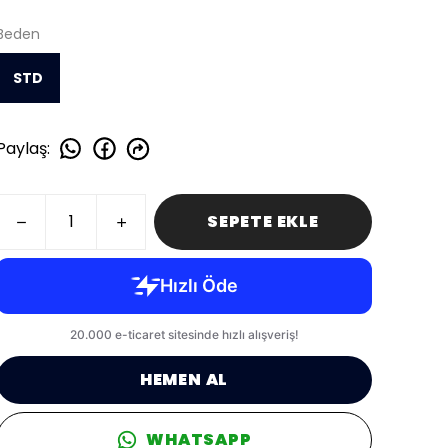
Beden
STD
Paylaş
:
SEPETE EKLE
HEMEN AL
WHATSAPP