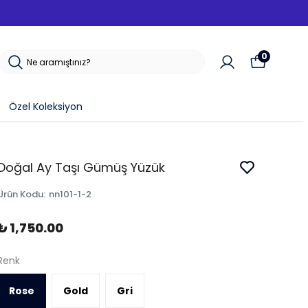
0
Özel Koleksiyon
Doğal Ay Taşı Gümüş Yüzük
Ürün Kodu
:
nn101-1-2
₺ 1,750.00
Renk
Rose
Gold
Gri