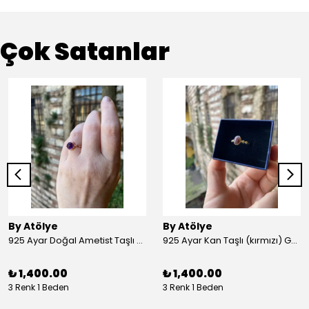
Çok Satanlar
By Atölye
By Atölye
925 Ayar Doğal Ametist Taşlı Yuvarlak Gümüş Yüzük
925 Ayar Kan Taşlı (kırmızı) Gümüş Yüzük
₺ 1,400.00
₺ 1,400.00
3 Renk 1 Beden
3 Renk 1 Beden