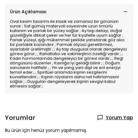
Ürün Açıklaması
Oval kesim tasarımı ile klasik ve zamansız bir görünüm
sunar ; Saf gümüş materyali sayesinde uzun ömürlü
kullanım ve parlak bir yüzey sağlar ; Ay taşı detayı, doğal
güzelliğiyle dikkat çeker ve her tür kıyafetle uyum sağlar ;
Parlak yüzeyi, ışığı mükemmel şekilde yansıtarak göz alıcı
bir parlaklık kazandırır ; Parmak ölçüsü gerektirmez,
ayarlabilir üretilmiştir.; ; Ay taşı duygusal olarak dengeleyici
görevi görür.; ; Rahatlatıcı ve sakinleştirici özelliği vardır.; ;
Kadın hormonlarında dengeleyici bir görevi vardır.; ; Regl
döngüsünü düzenler.; Kısırlığa iyi geldiği bilinir.; ; Doğum
sancılarını hafifletir.; ; Yin ve yang yani dişil ve eril enerjiyi
temsil eder.; ; Spiritüel anlamda kişinin sezgilerini
kuvvetlendirir.; ; Kişinin rüyalarını daha net hatırlamasını
sağlar.; ; Duyguları dengeleyerek kişinin sevgiyi kabul
etmesini sağlar.;
Yorumlar
Yorum Yap
Bu ürün için henüz yorum yapılmamış.