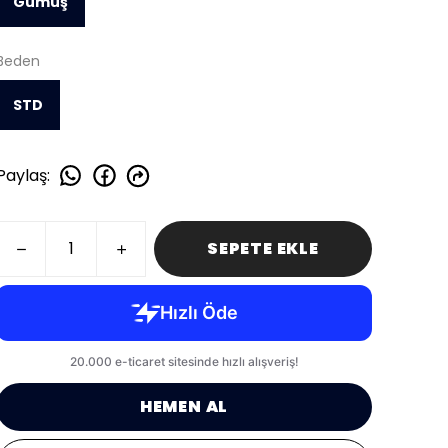
Gümüş
Beden
STD
Paylaş
:
SEPETE EKLE
HEMEN AL