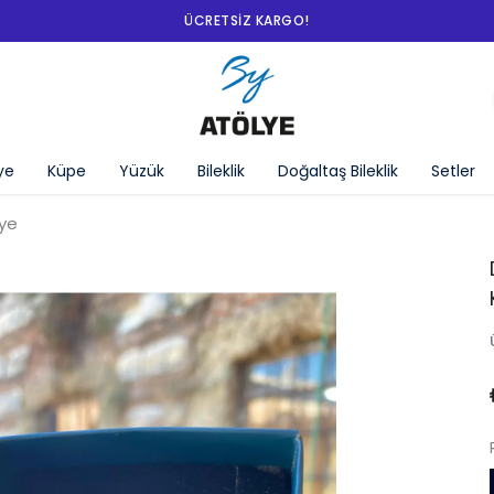
ye
Küpe
Yüzük
Bileklik
Doğaltaş Bileklik
Setler
lye