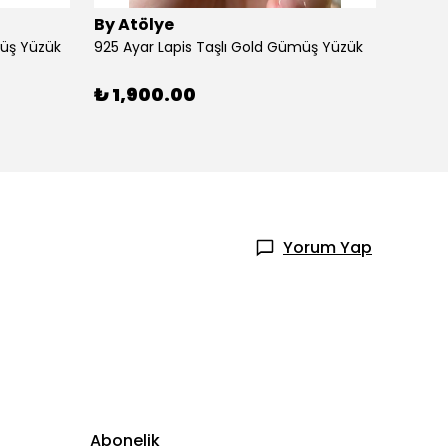
By Atölye
By At
müş Yüzük
925 Ayar Lapis Taşlı Gold Gümüş Yüzük
925 Ay
₺ 1,900.00
₺ 1,
Yorum Yap
Abonelik