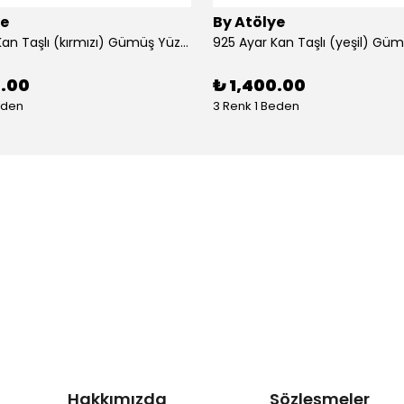
ye
By Atölye
925 Ayar Kan Taşlı (kırmızı) Gümüş Yüzük
925 Ayar Kan Taşlı (yeşil) Gü
0.00
₺ 1,400.00
eden
3 Renk 1 Beden
Hakkımızda
Sözleşmeler