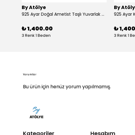
By Atölye
By Atöl
925 Ayar Doğal Ametist Taşlı Yuvarlak Gümüş Yüzük
₺ 1,400.00
₺ 1,40
3 Renk 1 Beden
3 Renk 1 B
Yorumlar
Bu ürün için henüz yorum yapılmamış.
Kategoriler
Hesabım