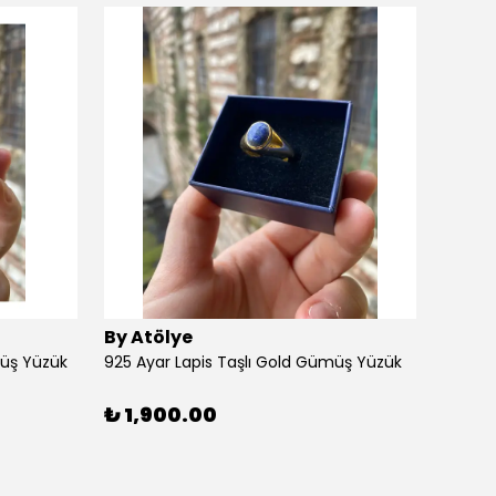
By Atölye
By At
müş Yüzük
925 Ayar Lapis Taşlı Gold Gümüş Yüzük
925 Ay
₺ 1,900.00
₺ 1,