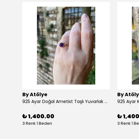
By Atölye
By Atöl
925 Ayar Doğal Ametist Taşlı Yuvarlak Gümüş Yüzük
₺ 1,400.00
₺ 1,40
3 Renk 1 Beden
3 Renk 1 B