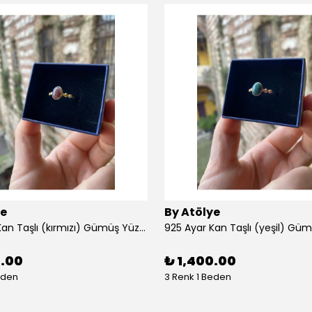
ye
By Atölye
925 Ayar Kan Taşlı (kırmızı) Gümüş Yüzük
925 Ayar Kan Taşlı (yeşil) Gü
0.00
₺ 1,400.00
eden
3 Renk 1 Beden