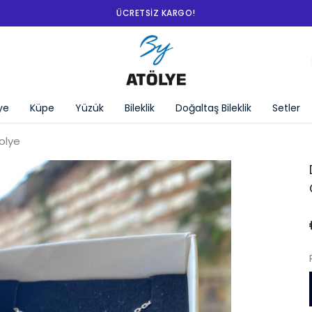
SEPETTE %10 İNDIRIM!
ye
Küpe
Yüzük
Bileklik
Doğaltaş Bileklik
Setler
olye