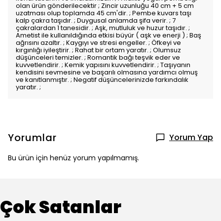
olan ürün gönderilecektir ; Zincir uzunluğu 40 cm + 5 cm
uzatması olup toplamda 45 cm'dir. ; Pembe kuvars taşı
kalp çakra taşıdır. ; Duygusal anlamda şifa verir. ; 7
çakralardan 1 tanesidir. ; Aşk, mutluluk ve huzur taşıdır. ;
Ametist ile kullanıldığında etkisi büyür ( aşk ve enerji ) ; Baş
ağrısını azaltır. ; Kaygıyı ve stresi engeller. ; Öfkeyi ve
kırgınlığı iyileştirir. ; Rahat bir ortam yaratır. ; Olumsuz
düşünceleri temizler. ; Romantik bağı teşvik eder ve
kuvvetlendirir. ; Kemik yapısını kuvvetlendirir. ; Taşıyanın
kendisini sevmesine ve başarılı olmasına yardımcı olmuş
ve kanıtlanmıştır. ; Negatif düşüncelerinizde farkındalık
yaratır. ;
Yorumlar
Yorum Yap
Bu ürün için henüz yorum yapılmamış.
Çok Satanlar