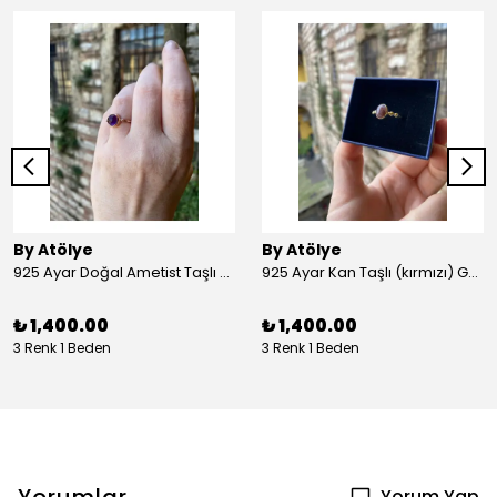
By Atölye
By Atölye
925 Ayar Doğal Ametist Taşlı Yuvarlak Gümüş Yüzük
925 Ayar Kan Taşlı (kırmızı) Gümüş Yüzük
₺ 1,400.00
₺ 1,400.00
3 Renk 1 Beden
3 Renk 1 Beden
Yorum Yap