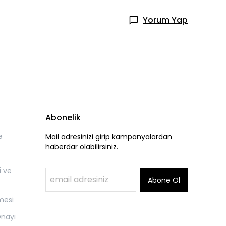
Yorum Yap
Abonelik
e
Mail adresinizi girip kampanyalardan
haberdar olabilirsiniz.
i ve
Abone Ol
mesi
Onayı