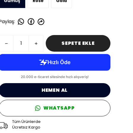
Gümüş
Rose
Gold
Paylaş
:
SEPETE EKLE
HEMEN AL
WHATSAPP
Tüm Ürünlerde
Ücretsiz Kargo