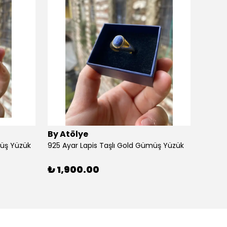
By Atölye
By At
müş Yüzük
925 Ayar Lapis Taşlı Gold Gümüş Yüzük
925 Ay
₺ 1,900.00
₺ 1,