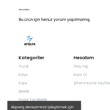
Yorumlar
Bu ürün için henüz yorum yapılmamış.
Kategoriler
Hesabım
Yüzük
Giriş Yap
Kolye
Kayıt Ol
Küpe
Şifremi Kurtar Sayfas
Bileklik
Doğal Taş Bileklik
Alışveriş deneyiminizi iyileştirmek için