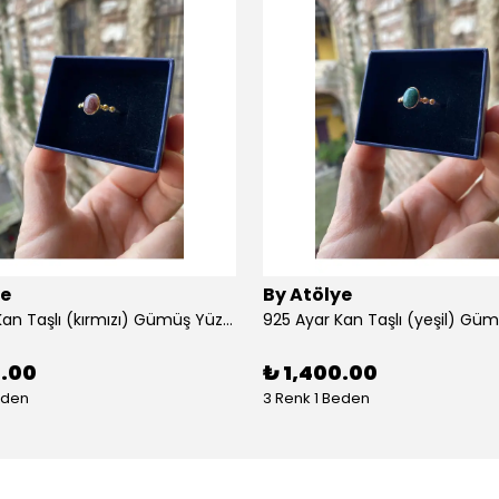
ye
By Atölye
925 Ayar Kan Taşlı (kırmızı) Gümüş Yüzük
925 Ayar Kan Taşlı (yeşil) Gü
0.00
₺ 1,400.00
eden
3 Renk 1 Beden