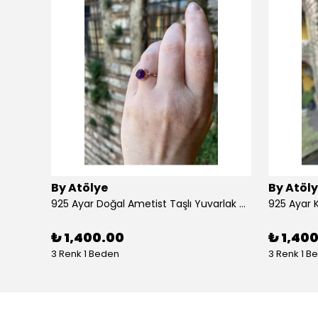
By Atölye
By Atöl
925 Ayar Doğal Ametist Taşlı Yuvarlak Gümüş Yüzük
₺ 1,400.00
₺ 1,40
3 Renk 1 Beden
3 Renk 1 B