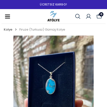
ÜCRETSIZ KARGO!
0
Kolye
Firuze (Turkuaz) Gümüş Kolye