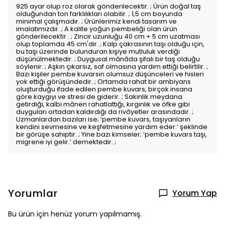
925 ayar olup roz olarak gönderilecektir. ; Ürün doğal taş
olduğundan ton farklılıkları olabilir. ; 1,5 cm boyunda
minimal çalışmadır. ; Ürünlerimiz kendi tasarım ve
imalatımızdır. ; A kalite yoğun pembeliği olan ürün
gönderilecektir . ; Zincir uzunluğu 40 cm + 5 cm uzatması
olup toplamda 45 cm'dir. ; Kalp çakrasının taşı olduğu için,
bu taşı üzerinde bulunduran kişiye mutluluk verdiği
düşünülmektedir. ; Duygusal mânâda şifalı bir taş olduğu
söylenir. ; Aşkın çıkarsız, saf olmasına yardım ettiği belirtilir. ;
Bazı kişiler pembe kuvarsın olumsuz düşünceleri ve hisleri
yok ettiği görüşündedir. ; Ortamda rahat bir ambiyans
oluşturduğu ifade edilen pembe kuvars, birçok insana
göre kaygıyı ve stresi de giderir. ; Sakinlik meydana
getirdiği, kalbi mânen rahatlattığı, kırgınlık ve öfke gibi
duyguları ortadan kaldırdığı da rivâyetler arasındadır. ;
Uzmanlardan bazıları ise; ‘pembe kuvars, taşıyanların
kendini sevmesine ve keşfetmesine yardım eder.’ şeklinde
bir görüşe sahiptir. ; Yine bazı kimseler; ‘pembe kuvars taşı,
migrene iyi gelir.’ demektedir. ;
Yorumlar
Yorum Yap
Bu ürün için henüz yorum yapılmamış.