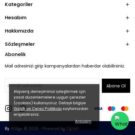
Kategoriler
Hesabım
Hakkımızda
Sözleşmeler
Abonelik
Mail adresinizi girip kampanyalardan haberdar olabilirsiniz.
Abone Ol
Alışveriş deneyiminizi iyileştirmek için
yasal düzenlemelere uygun çerezler
(cookies) kullanıyoruz. Detaylı bilgiye
Gizlilik ve Çerez Politikası
sayfamızdan
erişebilirsiniz.
Anladım
By Atölye © 2026 - Powered by
Dijital4