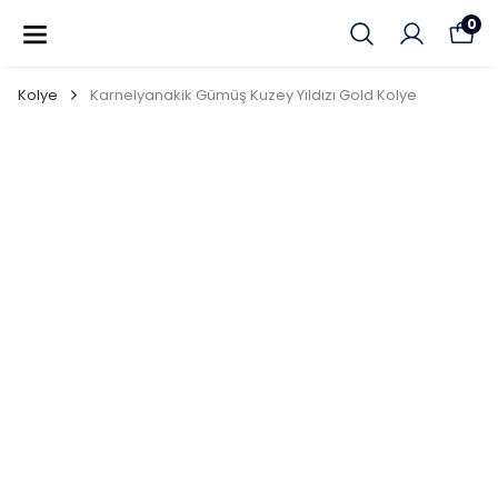
SEPETTE %10 İNDIRIM!
0
Kolye
Karnelyanakik Gümüş Kuzey Yıldızı Gold Kolye