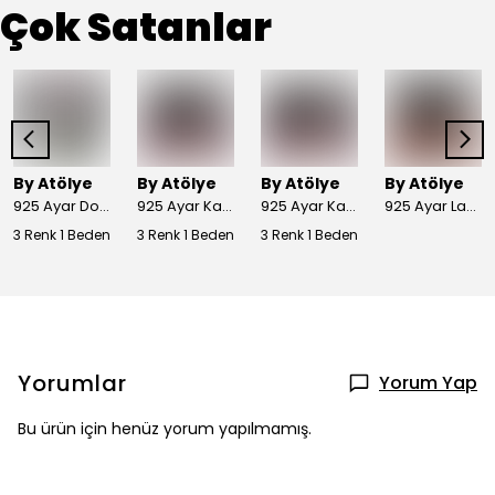
Çok Satanlar
By Atölye
By Atölye
By Atölye
By Atölye
925 Ayar Doğal Ametist Taşlı Yuvarlak Gümüş Yüzük
925 Ayar Kan Taşlı (kırmızı) Gümüş Yüzük
925 Ayar Kan Taşlı (yeşil) Gümüş Yüzük
925 Ayar Lapis Taşlı Gold Gümüş Yüzük
3 Renk 1 Beden
3 Renk 1 Beden
3 Renk 1 Beden
Yorumlar
Yorum Yap
Bu ürün için henüz yorum yapılmamış.