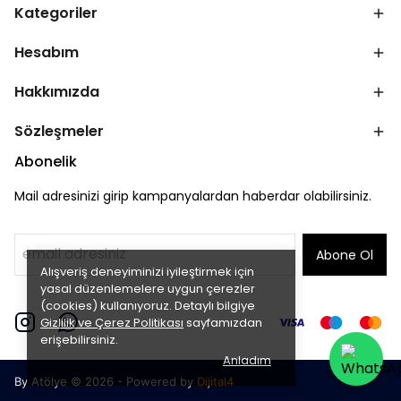
Kategoriler
Hesabım
Hakkımızda
Sözleşmeler
Abonelik
Mail adresinizi girip kampanyalardan haberdar olabilirsiniz.
Abone Ol
Alışveriş deneyiminizi iyileştirmek için
yasal düzenlemelere uygun çerezler
(cookies) kullanıyoruz. Detaylı bilgiye
Gizlilik ve Çerez Politikası
sayfamızdan
erişebilirsiniz.
Anladım
By Atölye © 2026 - Powered by
Dijital4