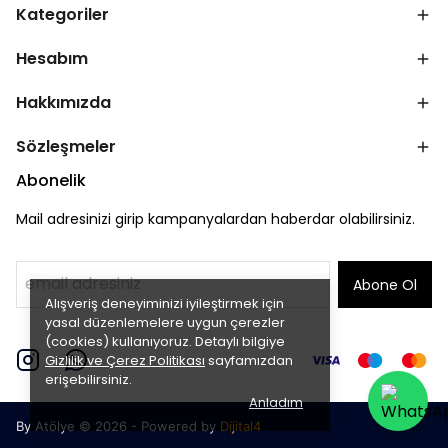
Kategoriler
Hesabım
Hakkımızda
Sözleşmeler
Abonelik
Mail adresinizi girip kampanyalardan haberdar olabilirsiniz.
Abone Ol
Alışveriş deneyiminizi iyileştirmek için
yasal düzenlemelere uygun çerezler
(cookies) kullanıyoruz. Detaylı bilgiye
Gizlilik ve Çerez Politikası
sayfamızdan
erişebilirsiniz.
Anladım
By Atölye © 2026 - Powered by
Dijital4