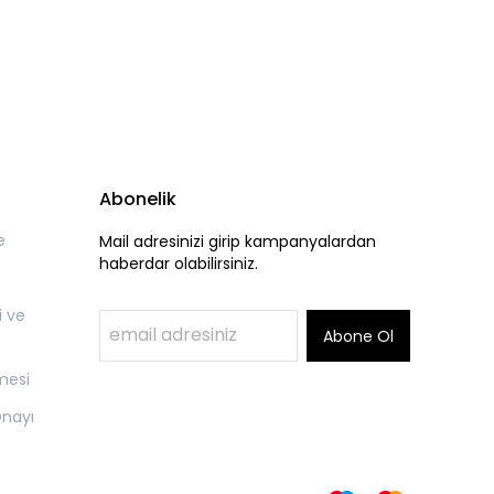
Abonelik
e
Mail adresinizi girip kampanyalardan
haberdar olabilirsiniz.
i ve
Abone Ol
mesi
Onayı