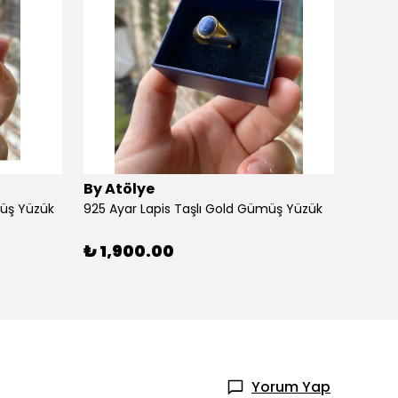
By Atölye
By At
müş Yüzük
925 Ayar Lapis Taşlı Gold Gümüş Yüzük
925 Ay
₺ 1,900.00
₺ 1,
Yorum Yap