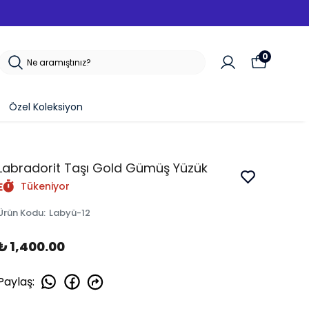
0
Özel Koleksiyon
Labradorit Taşı Gold Gümüş Yüzük
Tükeniyor
Ürün Kodu
:
Labyü-12
₺ 1,400.00
Paylaş
: