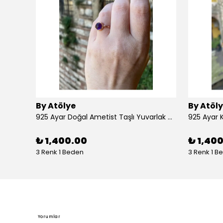
By Atölye
By Atöl
925 Ayar Doğal Ametist Taşlı Yuvarlak Gümüş Yüzük
₺ 1,400.00
₺ 1,40
3 Renk 1 Beden
3 Renk 1 B
Yorumlar