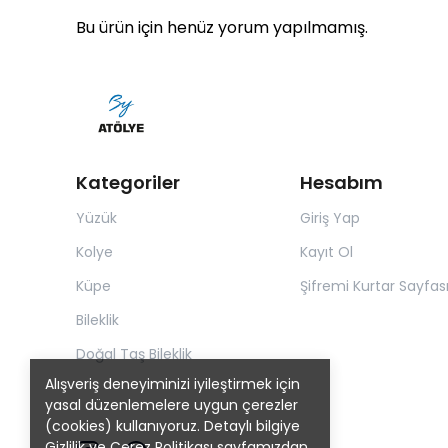
Bu ürün için henüz yorum yapılmamış.
Kategoriler
Hesabım
Yüzük
Giriş Yap
Kolye
Kayıt Ol
Küpe
Şifremi Kurtar Sayfas
Bileklik
Doğal Taş Bileklik
Alışveriş deneyiminizi iyileştirmek için
yasal düzenlemelere uygun çerezler
(cookies) kullanıyoruz. Detaylı bilgiye
Gizlilik ve Çerez Politikası
sayfamızdan