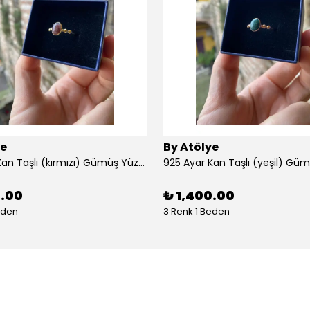
ye
By Atölye
925 Ayar Kan Taşlı (kırmızı) Gümüş Yüzük
925 Ayar Kan Taşlı (yeşil) Gü
0.00
₺ 1,400.00
eden
3 Renk 1 Beden