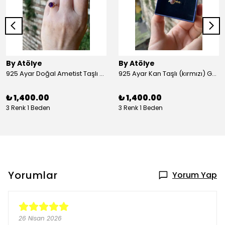
By Atölye
By Atölye
925 Ayar Doğal Ametist Taşlı Yuvarlak Gümüş Yüzük
925 Ayar Kan Taşlı (kırmızı) Gümüş Yüzük
₺ 1,400.00
₺ 1,400.00
3 Renk 1 Beden
3 Renk 1 Beden
Yorumlar
Yorum Yap
26 Nisan 2026