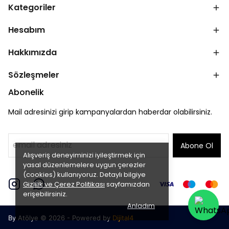
Kategoriler
Hesabım
Hakkımızda
Sözleşmeler
Abonelik
Mail adresinizi girip kampanyalardan haberdar olabilirsiniz.
Abone Ol
Alışveriş deneyiminizi iyileştirmek için
yasal düzenlemelere uygun çerezler
(cookies) kullanıyoruz. Detaylı bilgiye
Gizlilik ve Çerez Politikası
sayfamızdan
erişebilirsiniz.
Anladım
By Atölye © 2026 - Powered by
Dijital4