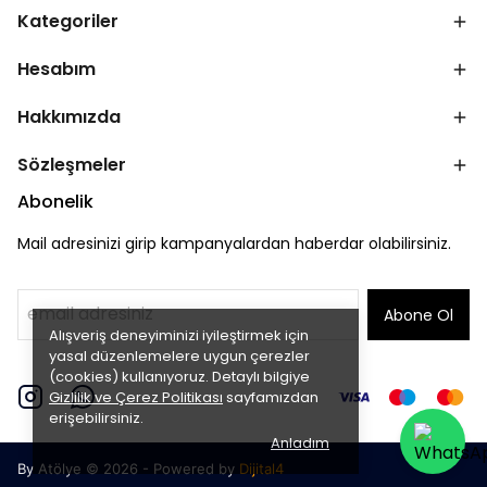
Kategoriler
Hesabım
Hakkımızda
Sözleşmeler
Abonelik
Mail adresinizi girip kampanyalardan haberdar olabilirsiniz.
Abone Ol
Alışveriş deneyiminizi iyileştirmek için
yasal düzenlemelere uygun çerezler
(cookies) kullanıyoruz. Detaylı bilgiye
Gizlilik ve Çerez Politikası
sayfamızdan
erişebilirsiniz.
Anladım
By Atölye © 2026 - Powered by
Dijital4