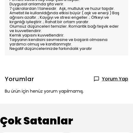
Duygusal anlamda şifa verir.
7 çakralardan 1 tanesidir. Aşk, mutluluk ve huzur taşıdır.
Ametist ile kullanıldığında etkisi büyür ( aşk ve enerji )
Baş
ağrısını azaltır. ; Kaygıyı ve stresi engeller. ; Öfkeyi ve
kırgınlığı iyileştirir. ; Rahat bir ortam yaratır.
Olumsuz düşünceleri temizler. Romantik bağı teşvik eder
ve kuvvetlendirir.
Kemik yapısını kuvvetlendirir.
Taşıyanın kendisini sevmesine ve başarılı olmasına
yardımcı olmuş ve kanıtlanmıştır.
Negatif düşüncelerinizde farkındalık yaratır
Yorumlar
Yorum Yap
Bu ürün için henüz yorum yapılmamış.
Çok Satanlar