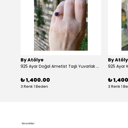
By Atölye
By Atöl
925 Ayar Doğal Ametist Taşlı Yuvarlak Gümüş Yüzük
₺ 1,400.00
₺ 1,40
3 Renk 1 Beden
3 Renk 1 B
Yorumlar