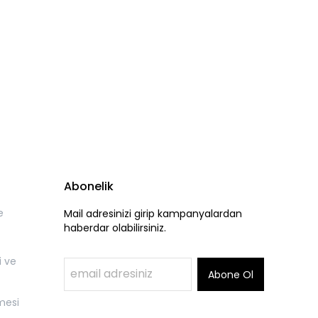
Abonelik
e
Mail adresinizi girip kampanyalardan
haberdar olabilirsiniz.
i ve
Abone Ol
mesi