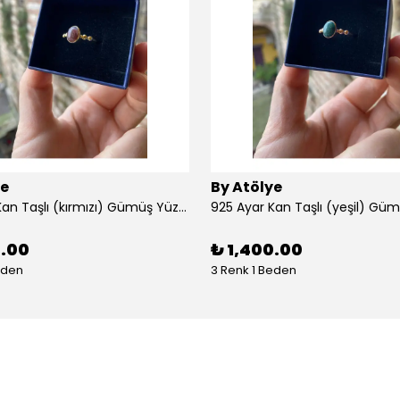
ye
By Atölye
925 Ayar Kan Taşlı (kırmızı) Gümüş Yüzük
925 Ayar Kan Taşlı (yeşil) Gü
0.00
₺ 1,400.00
eden
3 Renk 1 Beden