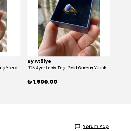
By Atölye
By At
müş Yüzük
925 Ayar Lapis Taşlı Gold Gümüş Yüzük
925 Ay
₺ 1,900.00
₺ 1,
Yorum Yap