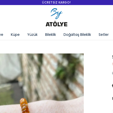
ÜCRETSIZ KARGO!
ye
Küpe
Yüzük
Bileklik
Doğaltaş Bileklik
Setler