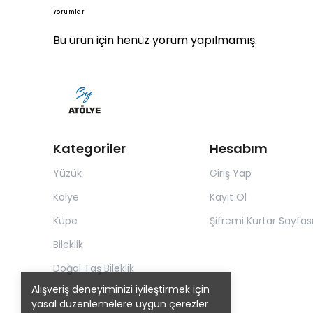
Yorumlar
Bu ürün için henüz yorum yapılmamış.
Kategoriler
Hesabım
Yüzük
Giriş Yap
Kolye
Kayıt Ol
Küpe
Şifremi Kurtar Sayfas
Bileklik
Doğal Taş Bileklik
Alışveriş deneyiminizi iyileştirmek için
yasal düzenlemelere uygun çerezler