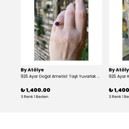
By Atölye
By Atöl
925 Ayar Doğal Ametist Taşlı Yuvarlak Gümüş Yüzük
₺ 1,400.00
₺ 1,40
3 Renk 1 Beden
3 Renk 1 B