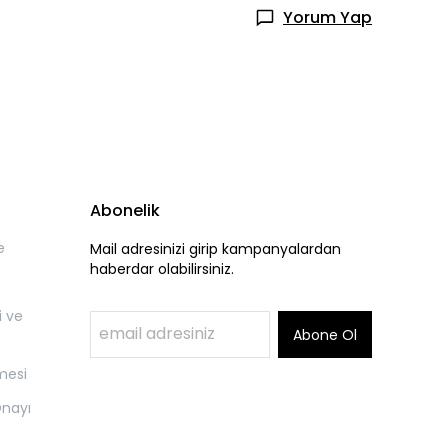
Yorum Yap
Abonelik
e
Mail adresinizi girip kampanyalardan
haberdar olabilirsiniz.
i ve
Abone Ol
mesi
Onayı