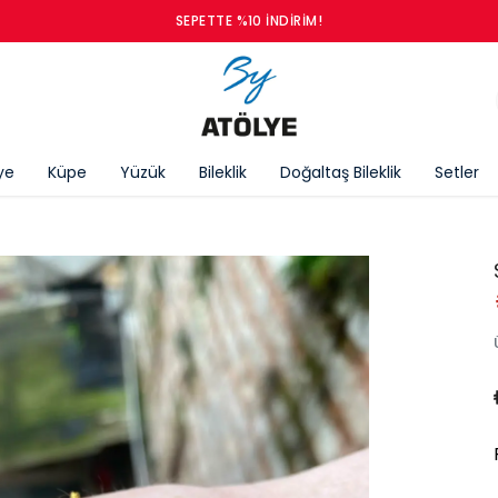
SEPETTE %10 İNDIRIM!
ye
Küpe
Yüzük
Bileklik
Doğaltaş Bileklik
Setler