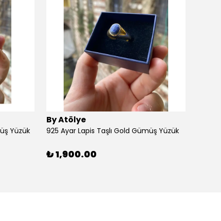
By Atölye
By At
müş Yüzük
925 Ayar Lapis Taşlı Gold Gümüş Yüzük
925 Ay
₺ 1,900.00
₺ 1,