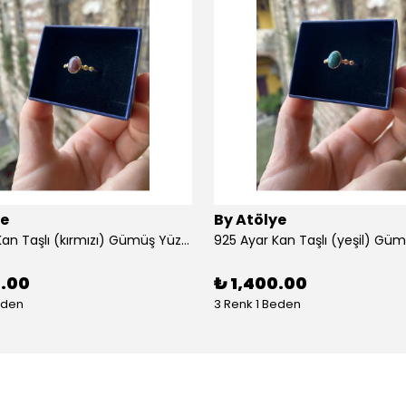
ye
By Atölye
925 Ayar Kan Taşlı (kırmızı) Gümüş Yüzük
925 Ayar Kan Taşlı (yeşil) Gü
0.00
₺ 1,400.00
eden
3 Renk 1 Beden