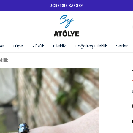
SEPETTE %10 İNDIRIM!
ye
Küpe
Yüzük
Bileklik
Doğaltaş Bileklik
Setler
llik