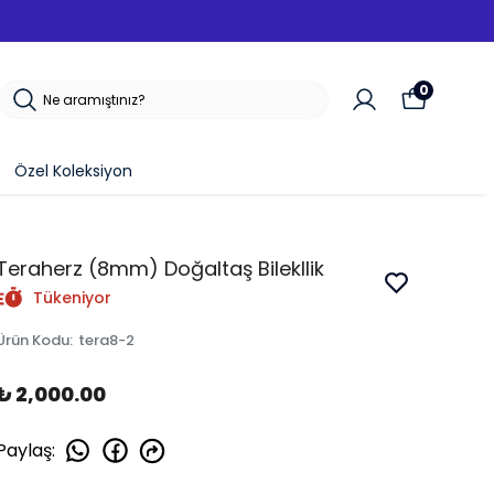
0
Özel Koleksiyon
Teraherz (8mm) Doğaltaş Bilekllik
Tükeniyor
Ürün Kodu
:
tera8-2
₺ 2,000.00
Paylaş
: