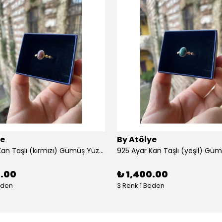
ye
By Atölye
925 Ayar Kan Taşlı (kırmızı) Gümüş Yüzük
925 Ayar Kan Taşlı (yeşil) Gü
0.00
₺ 1,400.00
eden
3 Renk 1 Beden