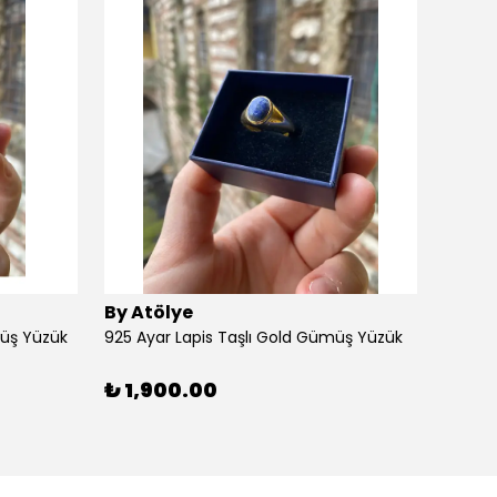
By Atölye
By At
müş Yüzük
925 Ayar Lapis Taşlı Gold Gümüş Yüzük
925 Ay
₺ 1,900.00
₺ 1,