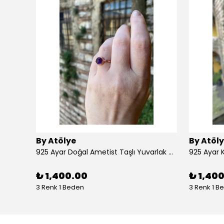
By Atölye
By Atöl
925 Ayar Doğal Ametist Taşlı Yuvarlak Gümüş Yüzük
₺ 1,400.00
₺ 1,40
3 Renk 1 Beden
3 Renk 1 B