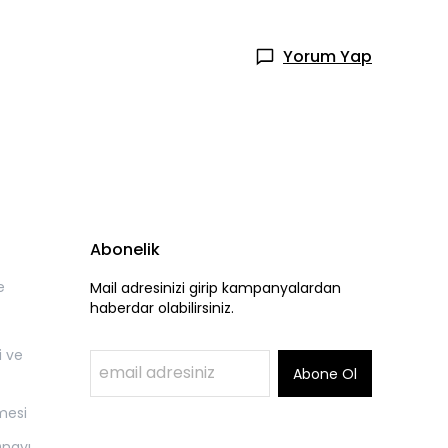
Yorum Yap
Abonelik
e
Mail adresinizi girip kampanyalardan
haberdar olabilirsiniz.
i ve
Abone Ol
mesi
Onayı