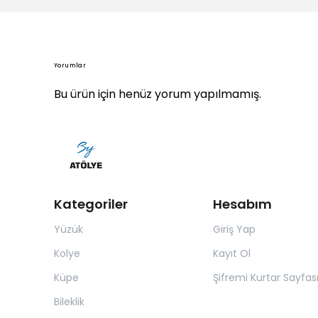
Yorumlar
Bu ürün için henüz yorum yapılmamış.
Kategoriler
Hesabım
Yüzük
Giriş Yap
Kolye
Kayıt Ol
Küpe
Şifremi Kurtar Sayfas
Bileklik