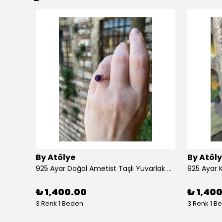
By Atölye
By Atöl
925 Ayar Doğal Ametist Taşlı Yuvarlak Gümüş Yüzük
₺ 1,400.00
₺ 1,40
3 Renk 1 Beden
3 Renk 1 B