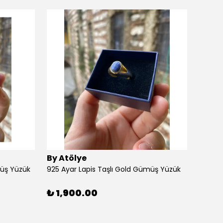
By Atölye
By At
müş Yüzük
925 Ayar Lapis Taşlı Gold Gümüş Yüzük
925 Ay
₺ 1,900.00
₺ 1,