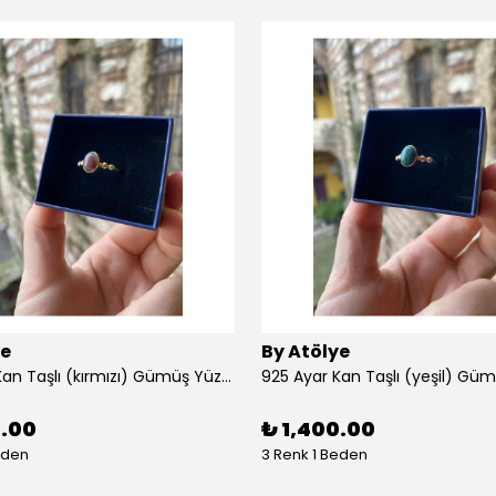
ye
By Atölye
925 Ayar Kan Taşlı (kırmızı) Gümüş Yüzük
925 Ayar Kan Taşlı (yeşil) Gü
0.00
₺ 1,400.00
eden
3 Renk 1 Beden