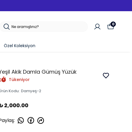
0
Özel Koleksiyon
Yeşil Akik Damla Gümüş Yüzük
Tükeniyor
Ürün Kodu
:
Damyeş-2
₺ 2,000.00
Paylaş
: