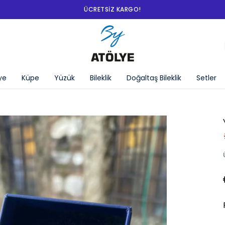
ÜCRETSIZ KARGO!
ye
Küpe
Yüzük
Bileklik
Doğaltaş Bileklik
Setler