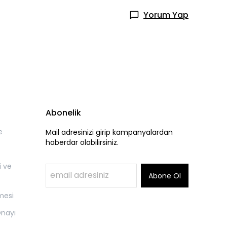
Yorum Yap
Abonelik
e
Mail adresinizi girip kampanyalardan
haberdar olabilirsiniz.
i ve
Abone Ol
mesi
Onayı