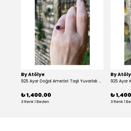
By Atölye
By Atöl
925 Ayar Doğal Ametist Taşlı Yuvarlak Gümüş Yüzük
₺ 1,400.00
₺ 1,40
3 Renk 1 Beden
3 Renk 1 B