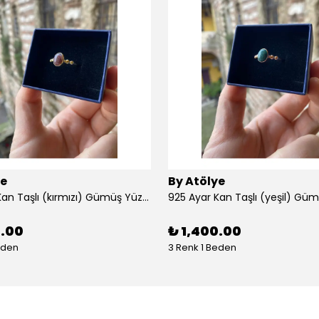
ye
By Atölye
925 Ayar Kan Taşlı (kırmızı) Gümüş Yüzük
925 Ayar Kan Taşlı (yeşil) Gü
0.00
₺ 1,400.00
eden
3 Renk 1 Beden