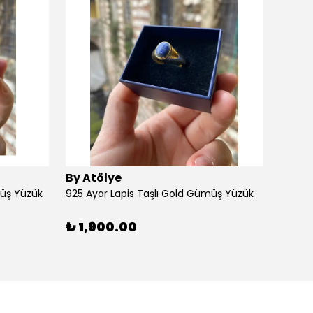
By Atölye
By At
müş Yüzük
925 Ayar Lapis Taşlı Gold Gümüş Yüzük
925 Ay
₺ 1,900.00
₺ 1,