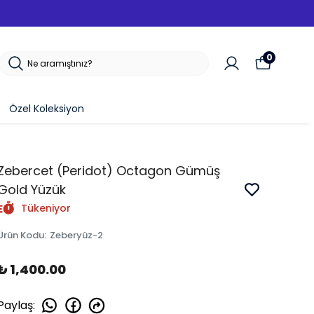
0
Özel Koleksiyon
Zebercet (Peridot) Octagon Gümüş
Gold Yüzük
Tükeniyor
Ürün Kodu
:
Zeberyüz-2
₺ 1,400.00
Paylaş
: