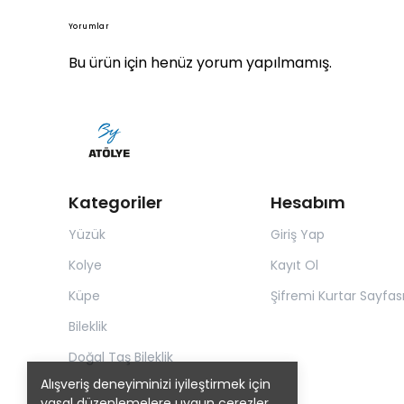
Yorumlar
Bu ürün için henüz yorum yapılmamış.
Kategoriler
Hesabım
Yüzük
Giriş Yap
Kolye
Kayıt Ol
Küpe
Şifremi Kurtar Sayfas
Bileklik
Doğal Taş Bileklik
Alışveriş deneyiminizi iyileştirmek için
yasal düzenlemelere uygun çerezler